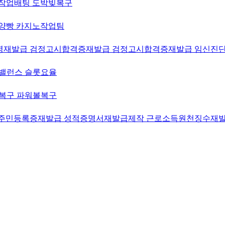
OS작업배팅 도박빚복구
이트양빵 카지노작업팀
가입증명재발급 검정고시합격증재발급 검정고시합격증재발급 임신진
션밸런스 슬롯요율
리복구 파워볼복구
재발급 주민등록증재발급 성적증명서재발급제작 근로소득원천징수재