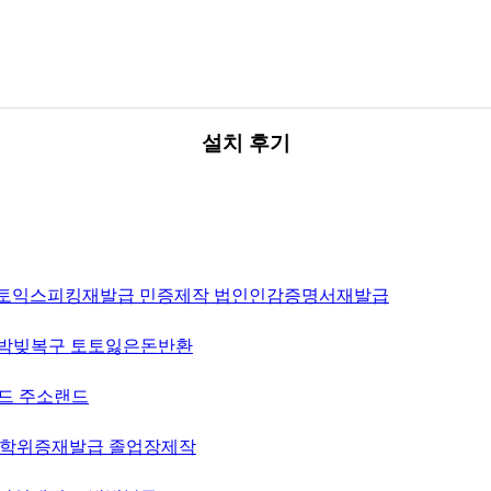
설치 후기
발급 토익스피킹재발급 민증제작 법인인감증명서재발급
 도박빚복구 토토잃은돈반환
랜드 주소랜드
발급 학위증재발급 졸업장제작