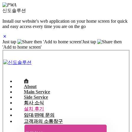
신도솔루션
Install our website's web application on your home screen for quick
and easy access every time you are on the go
Just tap
then 'Add to home screen'
Just tap
then
'Add to home screen'
About
Main Service
Side Service
회사 소식
설치 후기
임대/판매 문의
고객과의 소통창구