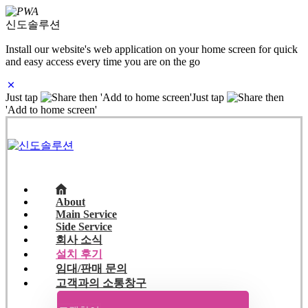
신도솔루션
Install our website's web application on your home screen for quick
and easy access every time you are on the go
Just tap
then 'Add to home screen'
Just tap
then
'Add to home screen'
About
Main Service
Side Service
회사 소식
설치 후기
임대/판매 문의
고객과의 소통창구