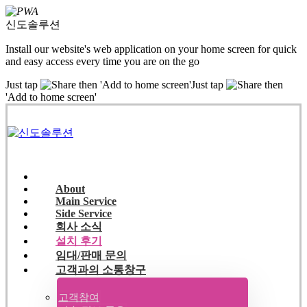
신도솔루션
Install our website's web application on your home screen for quick
and easy access every time you are on the go
Just tap
then 'Add to home screen'
Just tap
then
'Add to home screen'
About
Main Service
Side Service
회사 소식
설치 후기
임대/판매 문의
고객과의 소통창구
고객참여