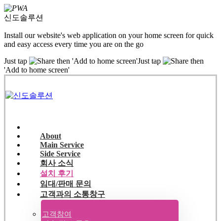
신도솔루션
Install our website's web application on your home screen for quick
and easy access every time you are on the go
Just tap
then 'Add to home screen'
Just tap
then
'Add to home screen'
About
Main Service
Side Service
회사 소식
설치 후기
임대/판매 문의
고객과의 소통창구
고객참여