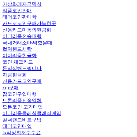
가상화폐자금믹싱
리플코인판매
테더코인판매함
카드로코인구매가능한곳
신용카드미동의현금화
이더리움전송대행
국내거래소fds막혔을때
컬쳐랜드세탁
이더리움현금화
코인 체크카드
돈믹싱해드립니다
자금현금화
신용카드코인구매
xrp구매
잡코인구입대행
트론리플전송업체
모든코인 고가매입
이더리움클레식클레식매입
컬쳐랜드비트구입
테더코인매입
fx믹싱최저수수료