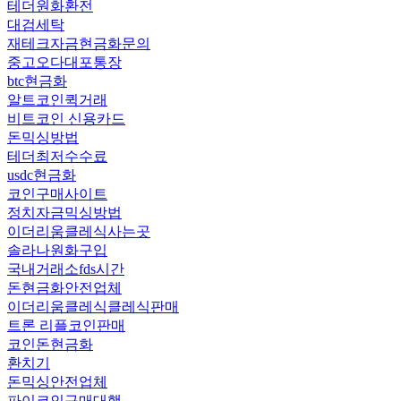
테더원화환전
대검세탁
재테크자금현금화문의
중고오다대포통장
btc현금화
알트코인퀵거래
비트코인 신용카드
돈믹싱방법
테더최저수수료
usdc현금화
코인구매사이트
정치자금믹싱방법
이더리움클레식사는곳
솔라나원화구입
국내거래소fds시간
돈현금화안전업체
이더리움클레식클레식판매
트론 리플코인판매
코인돈현금화
환치기
돈믹싱안전업체
파이코인구매대행