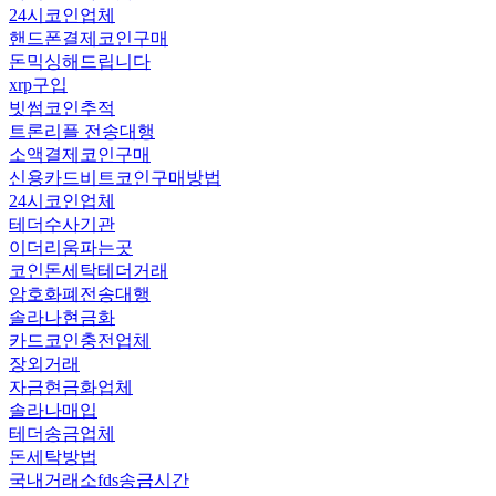
24시코인업체
핸드폰결제코인구매
돈믹싱해드립니다
xrp구입
빗썸코인추적
트론리플 전송대행
소액결제코인구매
신용카드비트코인구매방법
24시코인업체
테더수사기관
이더리움파는곳
코인돈세탁테더거래
암호화폐전송대행
솔라나현금화
카드코인충전업체
장외거래
자금현금화업체
솔라나매입
테더송금업체
돈세탁방법
국내거래소fds송금시간