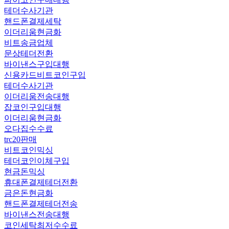
테더수사기관
핸드폰결제세탁
이더리움현금화
비트송금업체
문상테더전환
바이낸스구입대행
신용카드비트코인구입
테더수사기관
이더리움전송대행
잡코인구입대행
이더리움현금화
오다집수수료
trc20판매
비트코인믹싱
테더코인이체구입
현금돈믹싱
휴대폰결제테더전환
금은돈현금화
핸드폰결제테더전송
바이낸스전송대행
코인세탁최저수수료