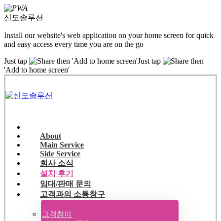
신도솔루션
Install our website's web application on your home screen for quick
and easy access every time you are on the go
Just tap
then 'Add to home screen'
Just tap
then
'Add to home screen'
About
Main Service
Side Service
회사 소식
설치 후기
임대/판매 문의
고객과의 소통창구
고객참여