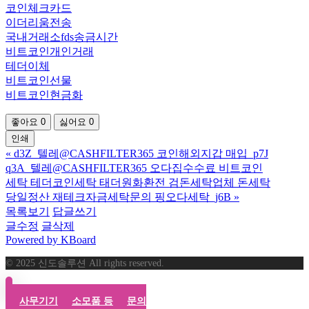
코인체크카드
이더리움전송
국내거래소fds송금시간
비트코인개인거래
테더이체
비트코인선물
비트코인현금화
좋아요
0
싫어요
0
인쇄
«
d3Z_텔레@CASHFILTER365 코인해외지갑 매입_p7J
q3A_텔레@CASHFILTER365 오다집수수료 비트코인
세탁 테더코인세탁 태더원화환전 검돈세탁업체 돈세탁
당일정산 재테크자금세탁문의 핑오다세탁_j6B
»
목록보기
답글쓰기
글수정
글삭제
Powered by KBoard
© 2025 신도솔루션 All rights reserved.
사무기기
소모품 등
문의