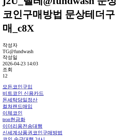
j2U_텔레@fundwash 문상
코인구매방법 문상테더구
매_c8X
작성자
TG@fundwash
작성일
2026-04-23 14:03
조회
12
모든코인구입
비트코인 신용카드
돈세탁당일정산
컬쳐랜드매입
이체코인
tron현금화
이더리움전송대행
신세계상품권코인구매방법
코인 송금대행 24시