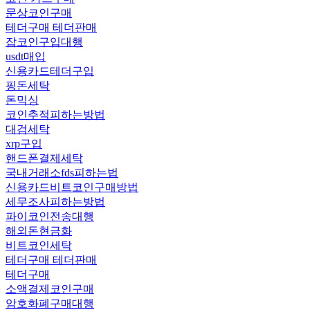
문상코인구매
테더구매 테더판매
잡코인구입대행
usdt매입
신용카드테더구입
핑돈세탁
돈믹싱
코인추적피하는방법
대검세탁
xrp구입
핸드폰결제세탁
국내거래소fds피하는법
신용카드비트코인구매방법
세무조사피하는방법
파이코인전송대행
해외돈현금화
비트코인세탁
테더구매 테더판매
테더구매
소액결제코인구매
암호화폐구매대행