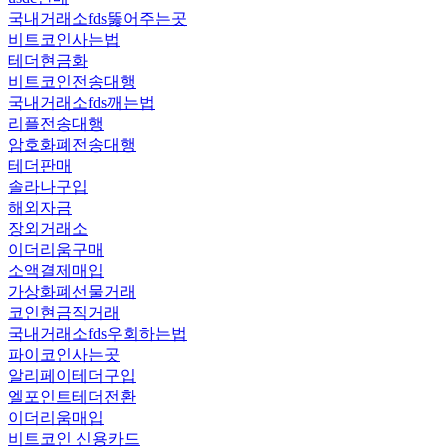
국내거래소fds뚫어주는곳
비트코인사는법
테더현금화
비트코인전송대행
국내거래소fds깨는법
리플전송대행
암호화폐전송대행
테더판매
솔라나구입
해외자금
장외거래소
이더리움구매
소액결제매입
가상화폐선물거래
코인현금직거래
국내거래소fds우회하는법
파이코인사는곳
알리페이테더구입
엘포인트테더전환
이더리움매입
비트코인 신용카드