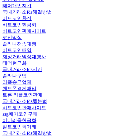
테더개인지갑
국내거래소fds해결방법
비트코인환전
비트코인현금화
비트코인판매사이트
코인믹싱
솔라나전송대행
비트코인매입
재정거래믹싱대행사
테더현금화
국내거래소fds시간
솔라나구입
리플송금업체
핸드폰결제매입
트론 리플코인판매
국내거래소fds뚫는법
비트코인판매사이트
ssg페이코인구매
이더리움현금화
알트코인퀵거래
국내거래소fds해결방법