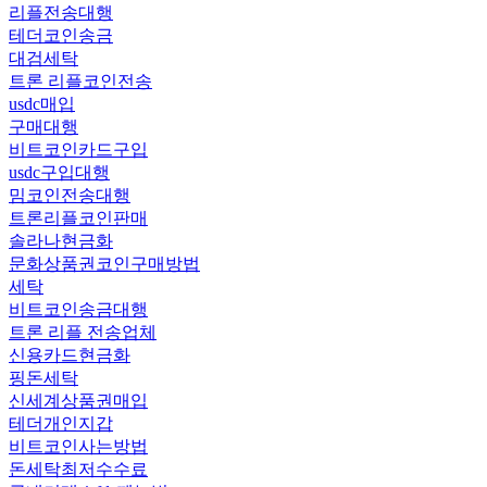
리플전송대행
테더코인송금
대검세탁
트론 리플코인전송
usdc매입
구매대행
비트코인카드구입
usdc구입대행
밈코인전송대행
트론리플코인판매
솔라나현금화
문화상품권코인구매방법
세탁
비트코인송금대행
트론 리플 전송업체
신용카드현금화
핑돈세탁
신세계상품권매입
테더개인지갑
비트코인사는방법
돈세탁최저수수료