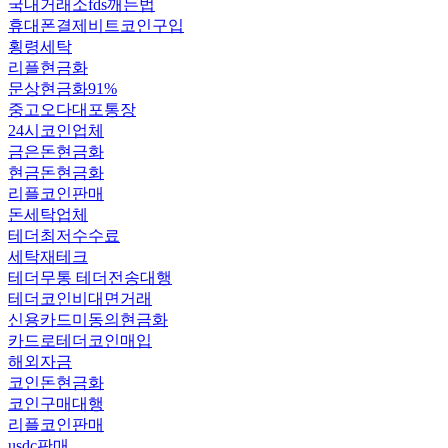
국내거래소fds깨는법
휴대폰결제비트코인구입
횡령세탁
리플현금화
문상현금화91%
중고오다대포통장
24시코인업체
금은돈현금화
현금돈현금화
리플코인판매
돈세탁업체
테더최저수수료
세탁재테크
테더무통 테더전송대행
테더코인비대면거래
신용카드미동의현금화
카드로테더코인매입
해외자금
코인돈현금화
코인구매대행
리플코인판매
usdc판매