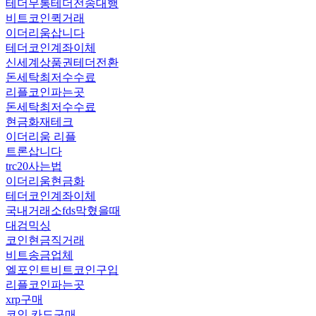
테더무통테더전송대행
비트코인퀵거래
이더리움삽니다
테더코인계좌이체
신세계상품권테더전환
돈세탁최저수수료
리플코인파는곳
돈세탁최저수수료
현금화재테크
이더리움 리플
트론삽니다
trc20사는법
이더리움현금화
테더코인계좌이체
국내거래소fds막혔을때
대검믹싱
코인현금직거래
비트송금업체
엘포인트비트코인구입
리플코인파는곳
xrp구매
코인 카드구매