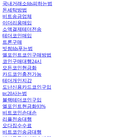
국내거래소fds피하는법
돈세탁방법
비트송금업체
이더리움매입
소액결제테더전송
테더코인매입
트론구매
빗썸fds푸는법
엘포인트코인구매방법
코인구매대행24시
모든코인현금화
카드코인충전가능
테더개인지갑
도난신용카드코인구입
trc20사는법
블랙테더코인구입
엘포인트현금화93%
비트코인손대손
리플전송대행
오다집수수료
비트코인송금대행