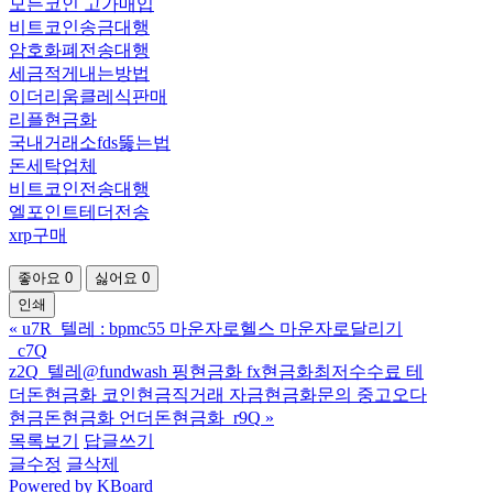
모든코인 고가매입
비트코인송금대행
암호화폐전송대행
세금적게내는방법
이더리움클레식판매
리플현금화
국내거래소fds뚫는법
돈세탁업체
비트코인전송대행
엘포인트테더전송
xrp구매
좋아요
0
싫어요
0
인쇄
«
u7R_텔레 : bpmc55 마운자로헬스 마운자로달리기
_c7Q
z2Q_텔레@fundwash 핑현금화 fx현금화최저수수료 테
더돈현금화 코인현금직거래 자금현금화문의 중고오다
현금돈현금화 언더돈현금화_r9Q
»
목록보기
답글쓰기
글수정
글삭제
Powered by KBoard