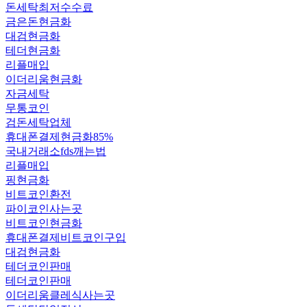
돈세탁최저수수료
금은돈현금화
대검현금화
테더현금화
리플매입
이더리움현금화
자금세탁
무통코인
검돈세탁업체
휴대폰결제현금화85%
국내거래소fds깨는법
리플매입
핑현금화
비트코인환전
파이코인사는곳
비트코인현금화
휴대폰결제비트코인구입
대검현금화
테더코인판매
테더코인판매
이더리움클레식사는곳