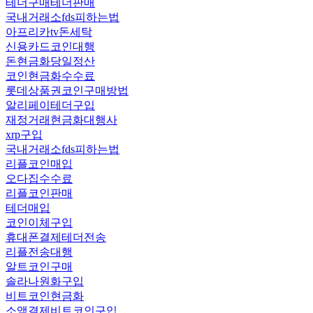
테더구매테더판매
국내거래소fds피하는법
아프리카tv돈세탁
신용카드코인대행
돈현금화당일정산
코인현금화수수료
롯데상품권코인구매방법
알리페이테더구입
재정거래현금화대행사
xrp구입
국내거래소fds피하는법
리플코인매입
오다집수수료
리플코인판매
테더매입
코인이체구입
휴대폰결제테더전송
리플전송대행
알트코인구매
솔라나원화구입
비트코인현금화
소액결제비트코인구입