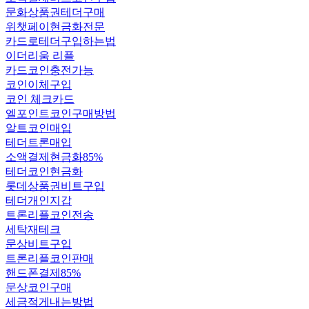
문화상품권테더구매
위챗페이현금화전문
카드로테더구입하는법
이더리움 리플
카드코인충전가능
코인이체구입
코인 체크카드
엘포인트코인구매방법
알트코인매입
테더트론매입
소액결제현금화85%
테더코인현금화
롯데상품권비트구입
테더개인지갑
트론리플코인전송
세탁재테크
문상비트구입
트론리플코인판매
핸드폰결제85%
문상코인구매
세금적게내는방법