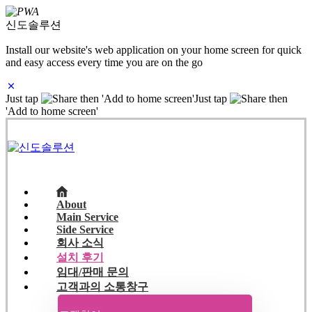
신도솔루션
Install our website's web application on your home screen for quick
and easy access every time you are on the go
Just tap
then 'Add to home screen'
Just tap
then
'Add to home screen'
About
Main Service
Side Service
회사 소식
설치 후기
임대/판매 문의
고객과의 소통창구