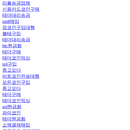
리플송금업체
신용카드코인구매
테더대리송금
usdt매입
잡코인구입대행
블테구입
테더대리송금
btc현금화
테더구매
테더코인믹싱
sol구입
중고오다
비트코인전송대행
모든코인구입
중고오다
테더구매
테더코인믹싱
sol현금화
파이코인
테더현금화
소액결제매입