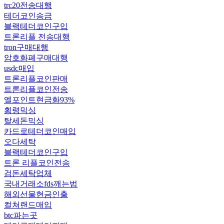
trc20전송대행
테더코인송금
블랙테더코인구입
트론리플 전송대행
tron구매대행
암호화폐구매대행
usdc매입
트론리플코인판매
트론리플코인전송
엘포인트현금화93%
횡령믹싱
탈세돈믹싱
카드로테더코인매입
오다세탁
블랙테더코인구입
트론 리플코인전송
검돈세탁업체
국내거래소fds깨는법
해외선물현금인출
컬쳐랜드매입
btc파는곳