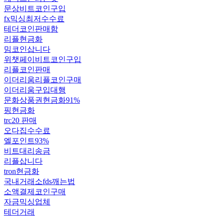
문상비트코인구입
fx믹싱최저수수료
테더코인판매함
리플현금화
밈코인삽니다
위챗페이비트코인구입
리플코인판매
이더리움리플코인구매
이더리움구입대행
문화상품권현금화91%
핑현금화
trc20 판매
오다집수수료
엘포인트93%
비트대리송금
리플삽니다
tron현금화
국내거래소fds깨는법
소액결제코인구매
자금믹싱업체
테더거래