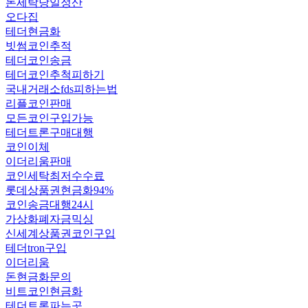
돈세탁당일정산
오다집
테더현금화
빗썸코인추적
테더코인송금
테더코인추척피하기
국내거래소fds피하는법
리플코인판매
모든코인구입가능
테더트론구매대행
코인이체
이더리움판매
코인세탁최저수수료
롯데상품권현금화94%
코인송금대행24시
가상화폐자금믹싱
신세계상품권코인구입
테더tron구입
이더리움
돈현금화문의
비트코인현금화
테더트론파는곳