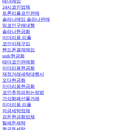
테더매입
24시코인업체
트론리플코인판매
솔라나매입 솔라나판매
밈코인구매대행
솔라나현금화
이더리움 리플
코인이체구입
핸드폰결제매입
usdc현금화
테더코인판매함
이더리움현금화
재정거래세탁대행사
오다현금화
이더리움현금화
코인추적피하는방법
가상화폐선물거래
이더리움 리플
자금세탁업체
검돈현금화업체
탈세돈세탁
현금돈세탁