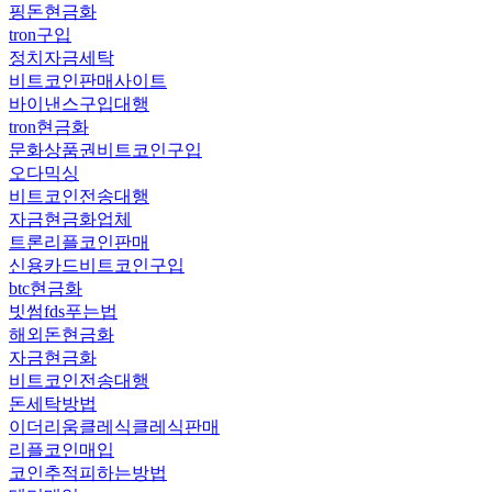
핑돈현금화
tron구입
정치자금세탁
비트코인판매사이트
바이낸스구입대행
tron현금화
문화상품권비트코인구입
오다믹싱
비트코인전송대행
자금현금화업체
트론리플코인판매
신용카드비트코인구입
btc현금화
빗썸fds푸는법
해외돈현금화
자금현금화
비트코인전송대행
돈세탁방법
이더리움클레식클레식판매
리플코인매입
코인추적피하는방법