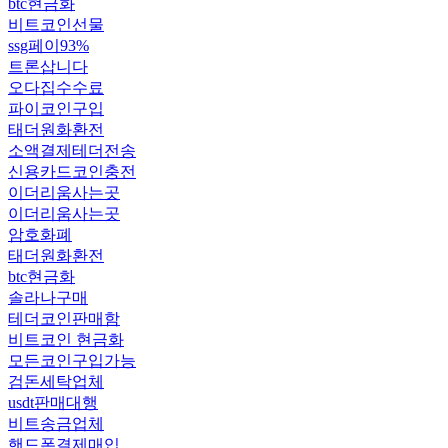
btc현금화
비트코인선물
ssg페이93%
트론삽니다
오다집수수료
파이코인구입
태더원화환전
소액결제테더전송
신용카드코인충전
이더리움사는곳
이더리움사는곳
암호화폐
태더원화환전
btc현금화
솔라나구매
테더코인판매함
비트코인 현금화
모든코인구입가능
검돈세탁업체
usdt판매대행
비트송금업체
핸드폰결제매입