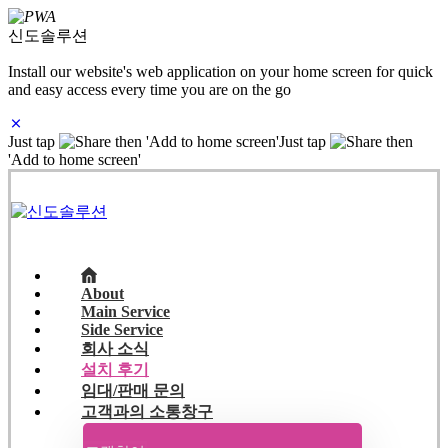
신도솔루션
Install our website's web application on your home screen for quick
and easy access every time you are on the go
Just tap
then 'Add to home screen'
Just tap
then
'Add to home screen'
About
Main Service
Side Service
회사 소식
설치 후기
임대/판매 문의
고객과의 소통창구