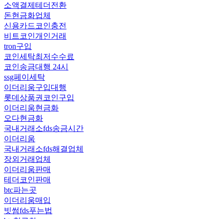
소액결제테더전환
돈현금화업체
신용카드코인충전
비트코인개인거래
tron구입
코인세탁최저수수료
코인송금대행 24시
ssg페이세탁
이더리움구입대행
롯데상품권코인구입
이더리움현금화
오다현금화
국내거래소fds송금시간
이더리움
국내거래소fds해결업체
장외거래업체
이더리움판매
테더코인판매
btc파는곳
이더리움매입
빗썸fds푸는법