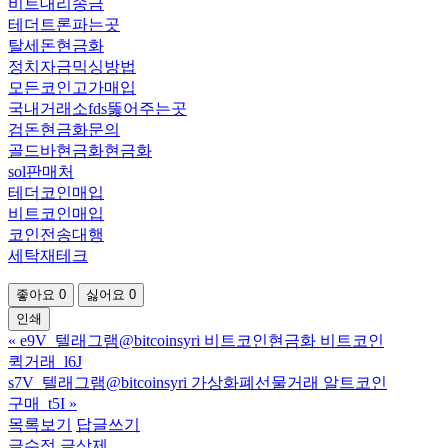
비트대리송금
테더트론파는곳
탈세돈현금화
정치자금믹싱방법
모든코인고가매입
국내거래소fds뚫어주는곳
검돈현금화문의
골드바현금화현금화
sol판매처
테더코인매입
비트코인매입
코인전송대행
세탁재테크
좋아요
0
싫어요
0
인쇄
«
e9V_텔래그램@bitcoinsyri 비트코인현금화 비트코인
퀵거래_l6J
s7V_텔래그램@bitcoinsyri 가상화폐선물거래 알트코인
구매_t5I
»
목록보기
답글쓰기
글수정
글삭제