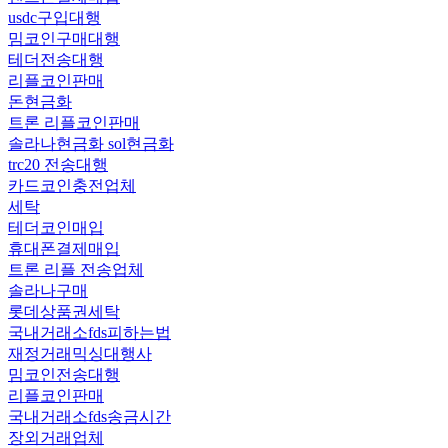
usdc구입대행
밈코인구매대행
테더전송대행
리플코인판매
돈현금화
트론 리플코인판매
솔라나현금화 sol현금화
trc20 전송대행
카드코인충전업체
세탁
테더코인매입
휴대폰결제매입
트론 리플 전송업체
솔라나구매
롯데상품권세탁
국내거래소fds피하는법
재정거래믹싱대행사
밈코인전송대행
리플코인판매
국내거래소fds송금시간
장외거래업체