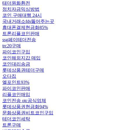
태더원화환전
정치자금믹싱방법
코인 구매대행 24시
국내거래소fds뚫어주는곳
휴대폰결제현금화85%
트론리플코인판매
ssg페이테더전송
trc20구매
파이코인구입
코인해외지갑 매입
코인대리송금
롯데상품권테더구매
오다집
엘포인트93%
파이코인판매
리플코인매입
코인전송 otc공식업체
롯데상품권현금화94%
문화상품권비트코인구입
테더코인세탁
트론구매