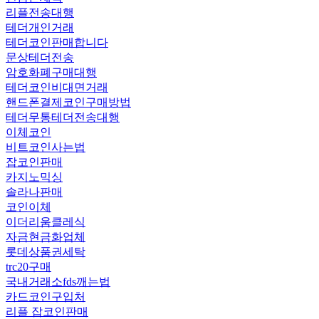
리플전송대행
테더개인거래
테더코인판매합니다
문상테더전송
암호화폐구매대행
테더코인비대면거래
핸드폰결제코인구매방법
테더무통테더전송대행
이체코인
비트코인사는법
잡코인판매
카지노믹싱
솔라나판매
코인이체
이더리움클레식
자금현금화업체
롯데상품권세탁
trc20구매
국내거래소fds깨는법
카드코인구입처
리플 잡코인판매